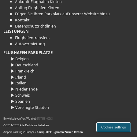
Ankunft Flughafen Kloten
Abflug Flughafen Kloten
Fügen Sie Ihren Parkplatz auf unserer Website hinzu
Kontakt
Datenschutzrichtlinien
LEISTUNGEN
Flughafentransfers
Autovermietung
FLUGHAFEN PARKPLÄTZE
► Belgien
► Deutschland
► Frankreich
► Irland
► Italien
► Niederlande
► Schweiz
► Spanien
► Vereinigte Staaten
Entwickelt von
Yes We Web
IT07818100963
© 2011-2026 Alle Rechte vorbehalten
Cookies settings
Airport Parking in Europe
/
Parkplatz Flughafen Zürich Kloten