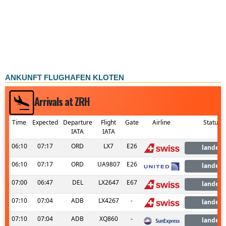
ANKUNFT FLUGHAFEN KLOTEN
Arrivals at ZRH
Time
Expected
Departure
Flight
Gate
Airline
Status
IATA
IATA
06:10
07:17
ORD
LX7
E26
landed
06:10
07:17
ORD
UA9807
E26
landed
07:00
06:47
DEL
LX2647
E67
landed
07:10
07:04
ADB
LX4267
-
landed
07:10
07:04
ADB
XQ860
-
landed