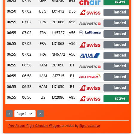
06:45
07:16
GPA
GM780
E43
active
06:50
07:02
BEG
LX1412
D56
landed
06:55
07:02
FRA
2L1068
A56
landed
06:55
07:02
FRA
LH5737
A56
landed
06:55
07:02
FRA
LX1068
A56
landed
06:55
07:02
FRA
NH6772
A56
landed
06:55
06:58
HAM
2L1050
B1
landed
06:55
06:58
HAM
AI7715
B1
landed
06:55
06:58
HAM
LX1050
B1
landed
06:55
06:56
LIS
LX2086
A85
active
<
>
Free Airport Flight Schedule Widgets
provided by
flightradar.live