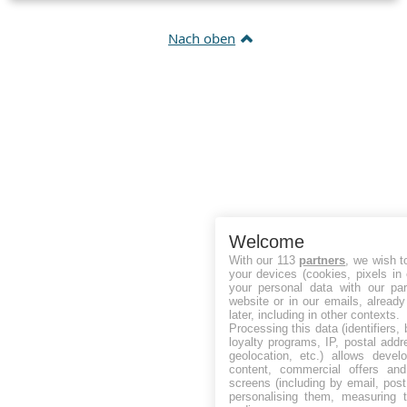
Nach oben
Welcome
With our 113
partners
, we wish t
your devices (cookies, pixels in
your personal data with our par
website or in our emails, alread
later, including in other contexts.
Processing this data (identifiers,
loyalty programs, IP, postal add
geolocation, etc.) allows devel
content, commercial offers an
screens (including by email, pos
personalising them, measuring t