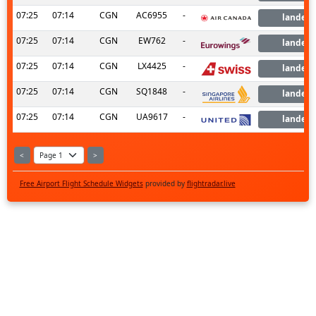
07:25
07:14
CGN
AC6955
-
landed
07:25
07:14
CGN
EW762
-
landed
07:25
07:14
CGN
LX4425
-
landed
07:25
07:14
CGN
SQ1848
-
landed
07:25
07:14
CGN
UA9617
-
landed
<
>
Free Airport Flight Schedule Widgets
provided by
flightradar.live