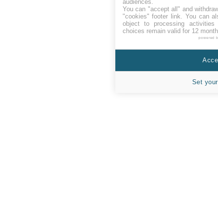
audiences.
You can "accept all" and withdraw
"cookies" footer link
. You can al
object to processing activitie
choices remain valid for 12 month
powered 
Accep
Set your