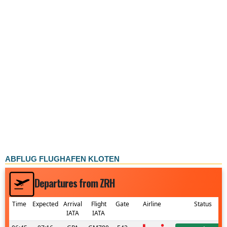
ABFLUG FLUGHAFEN KLOTEN
Departures from ZRH
Time
Expected
Arrival
Flight
Gate
Airline
Status
IATA
IATA