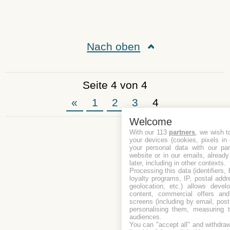
Nach oben
Seite 4 von 4
«
1
2
3
4
Welcome
With our 113
partners
, we wish t
your devices (cookies, pixels in
your personal data with our par
website or in our emails, alread
later, including in other contexts.
Processing this data (identifiers,
loyalty programs, IP, postal add
geolocation, etc.) allows devel
content, commercial offers an
screens (including by email, pos
personalising them, measuring t
audiences.
You can "accept all" and withdraw