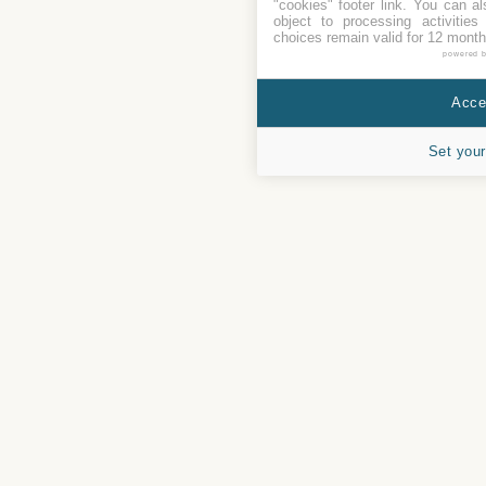
"cookies" footer link
. You can al
object to processing activitie
choices remain valid for 12 month
powered 
Accep
Set your