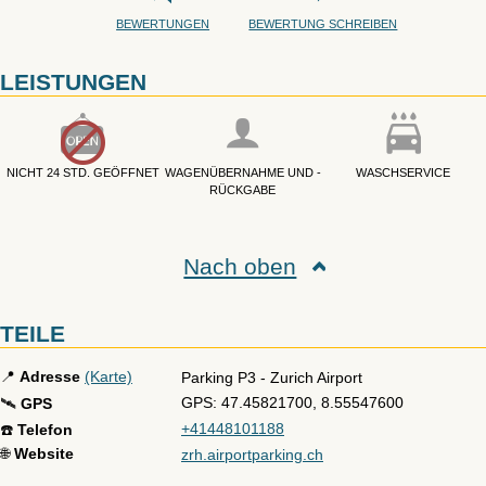
BEWERTUNGEN
BEWERTUNG SCHREIBEN
LEISTUNGEN
NICHT 24 STD. GEÖFFNET
WAGENÜBERNAHME UND -
WASCHSERVICE
RÜCKGABE
Nach oben
TEILE
📍
Adresse
(Karte)
Parking P3
-
Zurich Airport
GPS: 47.45821700, 8.55547600
🛰️
GPS
+41448101188
☎️
Telefon
🌐
Website
zrh.airportparking.ch