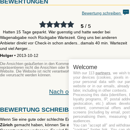
BEWERTUNGEN
Bewertung schreiben
5
/ 5
Hatten 15 Tage geparkt. War guenstig und hatte weder bei
Wagenabgabe noch Rückgabe Wartezeit. Ging uns bei anderen
Anbieter direkt vor Check-in schon anders...damals 40 min. Wartezeit
und viel Aerger...
Holger
• 2013-10-12
Die Ansichten geäußerten in den Kommentaren sind die der Autoren und
Welcome
repräsentieren nicht die Ansichten oder Meinungen der Administrator oder der
Website. Die Website ist nicht verantwortlich für deren Inhalt noch Schäden,
With our 113
partners
, we wish t
die verursacht werden können.
your devices (cookies, pixels in
your personal data with our par
website or in our emails, alread
Nach oben
later, including in other contexts.
Processing this data (identifiers,
loyalty programs, IP, postal add
geolocation, etc.) allows devel
content, commercial offers an
BEWERTUNG SCHREIBEN
screens (including by email, pos
personalising them, measuring t
Wenn Sie eine gute oder schlechte Erfahrungen mit
AirportParking
audiences.
Zürich
gemacht haben, können Sie einen Bewertung und
You can "accept all" and withdraw
"cookies" footer link
. You can al