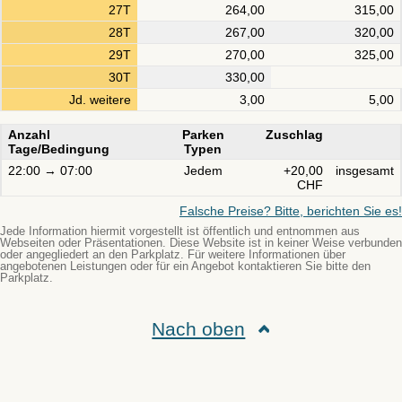
27T
264,00
315,00
28T
267,00
320,00
29T
270,00
325,00
30T
330,00
Jd. weitere
3,00
5,00
Anzahl
Parken
Zuschlag
Tage/Bedingung
Typen
22:00 → 07:00
Jedem
+20,00
insgesamt
CHF
Falsche Preise? Bitte, berichten Sie es!
Jede Information hiermit vorgestellt ist öffentlich und entnommen aus
Webseiten oder Präsentationen. Diese Website ist in keiner Weise verbunden
oder angegliedert an den Parkplatz. Für weitere Informationen über
angebotenen Leistungen oder für ein Angebot kontaktieren Sie bitte den
Parkplatz.
Nach oben