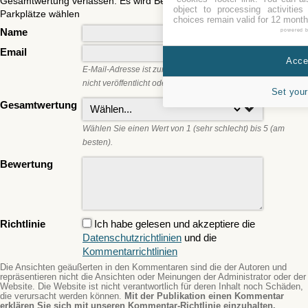
Gesamtwertung verlassen. Es wird Benutzern zu helfen, die besten
object to processing activitie
Parkplätze wählen
choices remain valid for 12 month
Name
powered 
Email
Accep
E-Mail-Adresse ist zur Kommentierung erforderlich. Es wird
nicht veröffentlicht oder weitergegeben werden.
Set your
Gesamtwertung
Wählen Sie einen Wert von 1 (sehr schlecht) bis 5 (am
besten).
Bewertung
Richtlinie
Ich habe gelesen und akzeptiere die
Datenschutzrichtlinien
und die
Kommentarrichtlinien
Die Ansichten geäußerten in den Kommentaren sind die der Autoren und
repräsentieren nicht die Ansichten oder Meinungen der Administrator oder der
Website. Die Website ist nicht verantwortlich für deren Inhalt noch Schäden,
die verursacht werden können.
Mit der Publikation einen Kommentar
erklären Sie sich mit unseren Kommentar-Richtlinie einzuhalten.